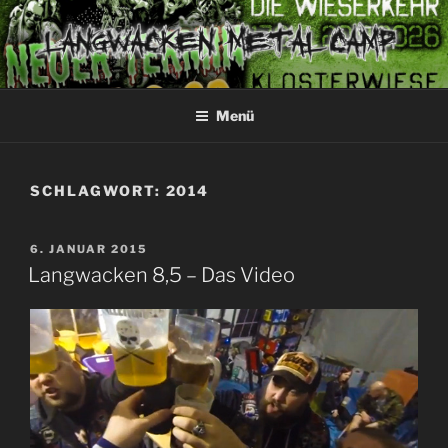
Zum
Inhalt
springen
LANGWACKEN
Band-free Fresstival since 2003
Menü
SCHLAGWORT:
2014
VERÖFFENTLICHT
6. JANUAR 2015
AM
Langwacken 8,5 – Das Video