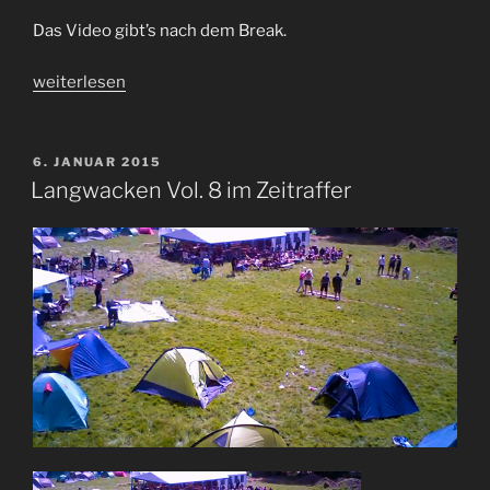
Das Video gibt’s nach dem Break.
„Langwacken
weiterlesen
8,5
–
Das
VERÖFFENTLICHT
6. JANUAR 2015
AM
Video“
Langwacken Vol. 8 im Zeitraffer