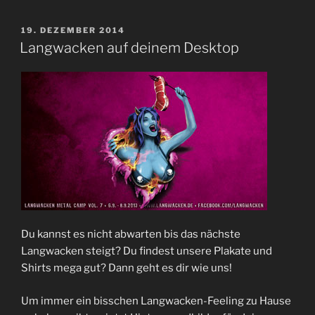
8
im
VERÖFFENTLICHT
19. DEZEMBER 2014
AM
Zeitraffer“
Langwacken auf deinem Desktop
Du kannst es nicht abwarten bis das nächste
Langwacken steigt? Du findest unsere Plakate und
Shirts mega gut? Dann geht es dir wie uns!
Um immer ein bisschen Langwacken-Feeling zu Hause