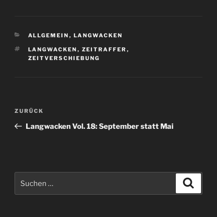
KATEGORIEN
ALLGEMEIN
,
LANGWACKEN
SCHLAGWÖRTER
LANGWACKEN
,
ZEITRAFFER
,
ZEITVERSCHIEBUNG
Beitragsnavigation
Vorheriger
ZURÜCK
Beitrag
Langwacken Vol. 18: September statt Mai
Suchen
Suche
nach: