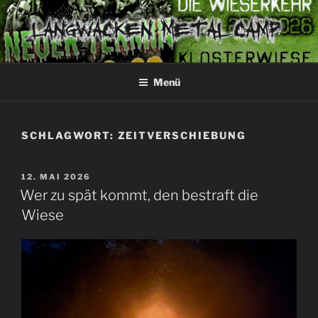
Zum
Inhalt
springen
LANGWACKEN
Band-free Fresstival since 2003
Menü
SCHLAGWORT:
ZEITVERSCHIEBUNG
VERÖFFENTLICHT
12. MAI 2026
AM
Wer zu spät kommt, den bestraft die
Wiese